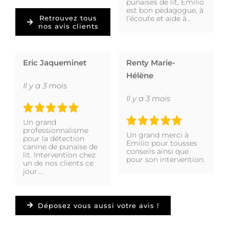
punaises de lit, Emilio
est bon pédagogue, à
l’écoute et aide à…
Retrouvez tous
nos avis clients
Eric Jaqueminet
Renty Marie-
Hélène
Il y a 3 mois
Il y a 3 mois
Un grand
professionnalisme
Un grand merci à
pour la détection
Emilio pour tousses
canine de punaise de
conseils ainsi que
lit. Intervention chez
pour son intervention.
un de nos clients ce
jour….
Déposez vous aussi votre avis !