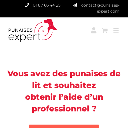
Passer
01 87 66 44 25
contact@punaises-
au
expert.com
contenu
Punaises Expert
Vous avez des punaises de
lit et souhaitez
obtenir l’aide d’un
professionnel ?