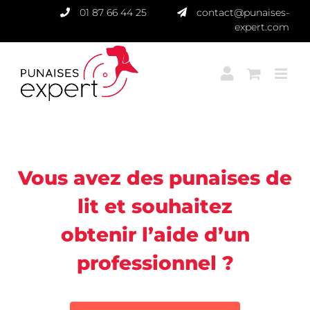
Passer
01 87 66 44 25
contact@punaises-
au
expert.com
contenu
Punaises Expert
Vous avez des punaises de
lit et souhaitez
obtenir l’aide d’un
professionnel ?