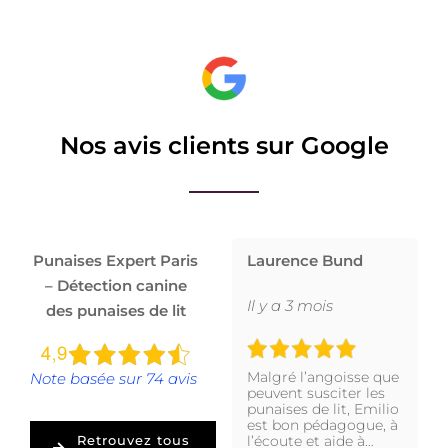
Nos avis clients sur Google
Punaises Expert Paris
Laurence Bund
– Détection canine
Il y a 3 mois
des punaises de lit
Malgré l’angoisse que
Note basée sur 74 avis
peuvent susciter les
punaises de lit, Emilio
est bon pédagogue, à
l’écoute et aide à…
Retrouvez tous