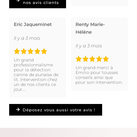
nos avis clients
Eric Jaqueminet
Renty Marie-
Hélène
Il y a 3 mois
Il y a 3 mois
Un grand
professionnalisme
Un grand merci à
pour la détection
Emilio pour tousses
canine de punaise de
conseils ainsi que
lit. Intervention chez
pour son intervention.
un de nos clients ce
jour….
Déposez vous aussi votre avis !