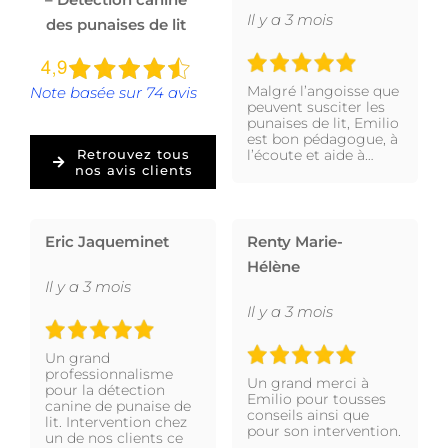
Il y a 3 mois
des punaises de lit
Malgré l’angoisse que
Note basée sur 74 avis
peuvent susciter les
punaises de lit, Emilio
est bon pédagogue, à
l’écoute et aide à…
Retrouvez tous
nos avis clients
Eric Jaqueminet
Renty Marie-
Hélène
Il y a 3 mois
Il y a 3 mois
Un grand
professionnalisme
Un grand merci à
pour la détection
Emilio pour tousses
canine de punaise de
conseils ainsi que
lit. Intervention chez
pour son intervention.
un de nos clients ce