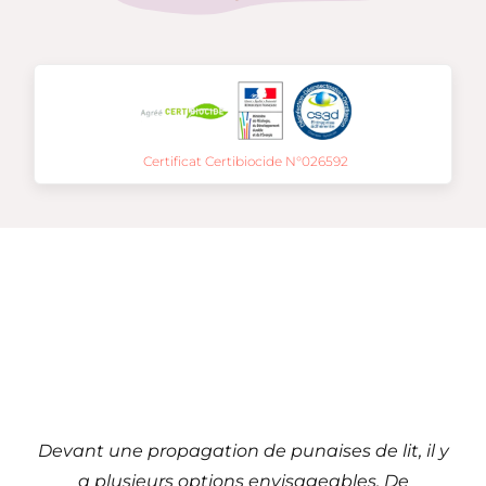
Certificat Certibiocide N°026592
Traitement de punaises
de lit à
Boulogne-sur-Mer – 62
(Hauts-de-France)
Devant une propagation de punaises de lit, il y
a plusieurs options envisageables. De