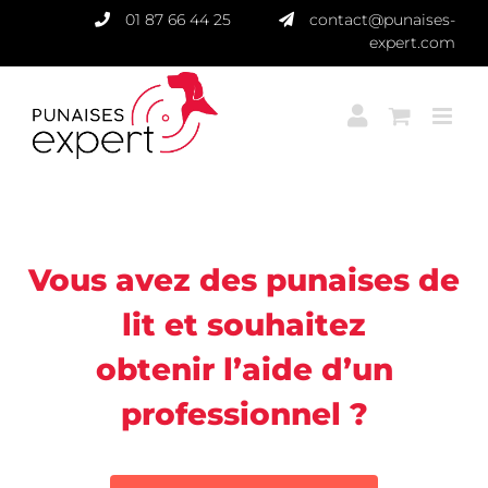
Passer
01 87 66 44 25
contact@punaises-
au
expert.com
contenu
Punaises Expert
Vous avez des punaises de
lit et souhaitez
obtenir l’aide d’un
professionnel ?