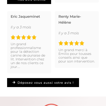
Eric Jaqueminet
Renty Marie-
Hélène
Il y a 3 mois
Il y a 3 mois
Un grand
professionnalisme
Un grand merci à
pour la détection
Emilio pour tousses
canine de punaise de
conseils ainsi que
lit. Intervention chez
pour son intervention.
un de nos clients ce
jour….
Déposez vous aussi votre avis !