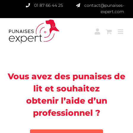
Passer
01 87 66 44 25
contact@punaises-
au
expert.com
contenu
Punaises Expert
Vous avez des punaises de
lit et souhaitez
obtenir l’aide d’un
professionnel ?