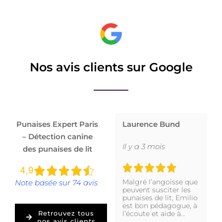
Nos avis clients sur Google
Punaises Expert Paris
Laurence Bund
– Détection canine
Il y a 3 mois
des punaises de lit
Malgré l’angoisse que
Note basée sur 74 avis
peuvent susciter les
punaises de lit, Emilio
est bon pédagogue, à
l’écoute et aide à…
Retrouvez tous
nos avis clients