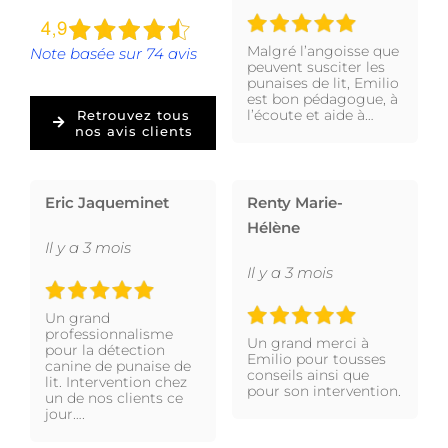
Malgré l’angoisse que
Note basée sur 74 avis
peuvent susciter les
punaises de lit, Emilio
est bon pédagogue, à
l’écoute et aide à…
Retrouvez tous
nos avis clients
Eric Jaqueminet
Renty Marie-
Hélène
Il y a 3 mois
Il y a 3 mois
Un grand
professionnalisme
Un grand merci à
pour la détection
Emilio pour tousses
canine de punaise de
conseils ainsi que
lit. Intervention chez
pour son intervention.
un de nos clients ce
jour….