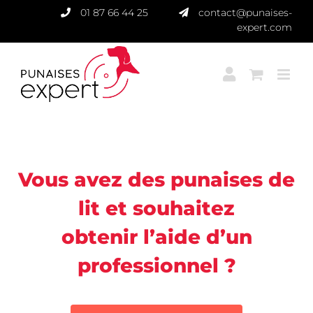
Passer
01 87 66 44 25
contact@punaises-
au
expert.com
contenu
Punaises Expert
Vous avez des punaises de
lit et souhaitez
obtenir l’aide d’un
professionnel ?