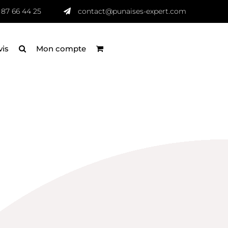
 87 66 44 25
contact@punaises-expert.com
vis
Mon compte