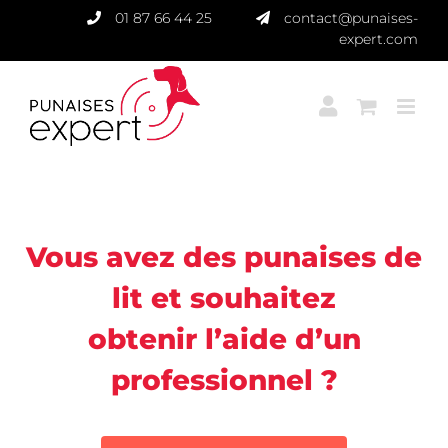
Passer
01 87 66 44 25
contact@punaises-
au
expert.com
contenu
Punaises Expert
Vous avez des punaises de
lit et souhaitez
obtenir l’aide d’un
professionnel ?