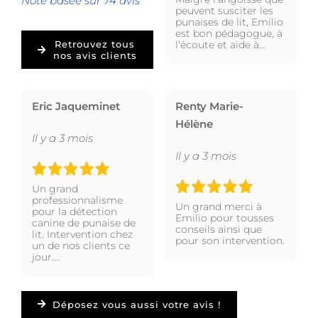
Note basée sur 74 avis
peuvent susciter les
punaises de lit, Emilio
est bon pédagogue, à
l’écoute et aide à…
Retrouvez tous
nos avis clients
Eric Jaqueminet
Renty Marie-
Hélène
Il y a 3 mois
Il y a 3 mois
Un grand
professionnalisme
Un grand merci à
pour la détection
Emilio pour tousses
canine de punaise de
conseils ainsi que
lit. Intervention chez
pour son intervention.
un de nos clients ce
jour….
Déposez vous aussi votre avis !