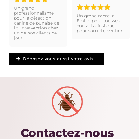
Un grand
professionnalisme
Un grand merci à
pour la détection
Emilio pour tousses
canine de punaise de
conseils ainsi que
lit. Intervention chez
pour son intervention.
un de nos clients ce
jour….
Déposez vous aussi votre avis !
Contactez-nous