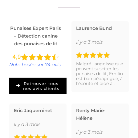
Punaises Expert Paris
Laurence Bund
– Détection canine
Il y a 3 mois
des punaises de lit
Malgré l’angoisse que
Note basée sur 74 avis
peuvent susciter les
punaises de lit, Emilio
est bon pédagogue, à
l’écoute et aide à…
Retrouvez tous
nos avis clients
Eric Jaqueminet
Renty Marie-
Hélène
Il y a 3 mois
Il y a 3 mois