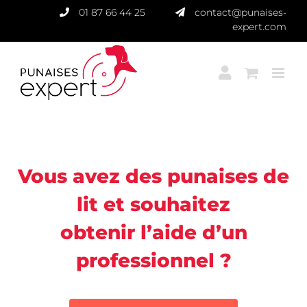
Passer
01 87 66 44 25
contact@punaises-
au
expert.com
contenu
Punaises Expert
Vous avez des punaises de
lit et souhaitez
obtenir l’aide d’un
professionnel ?