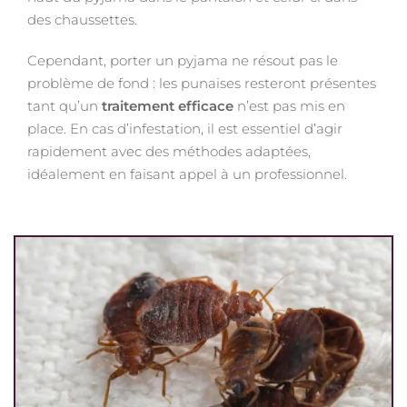
des chaussettes.
Cependant, porter un pyjama ne résout pas le
problème de fond : les punaises resteront présentes
tant qu’un
traitement efficace
n’est pas mis en
place. En cas d’infestation, il est essentiel d’agir
rapidement avec des méthodes adaptées,
idéalement en faisant appel à un professionnel.