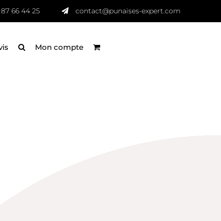
 87 66 44 25
contact@punaises-expert.com
vis
Mon compte