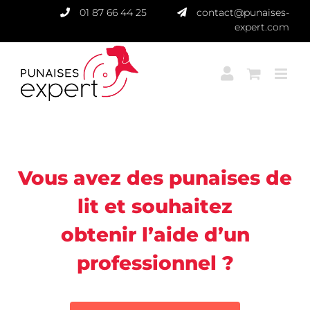
Passer
01 87 66 44 25
contact@punaises-
au
expert.com
contenu
Punaises Expert
Vous avez des punaises de
lit et souhaitez
obtenir l’aide d’un
professionnel ?