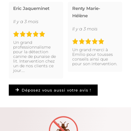
Eric Jaqueminet
Renty Marie-
Hélène
Il y a 3 mois
Il y a 3 mois
Un grand
professionnalisme
Un grand merci à
pour la détection
Emilio pour tousses
canine de punaise de
conseils ainsi que
lit. Intervention chez
pour son intervention.
un de nos clients ce
jour….
Déposez vous aussi votre avis !