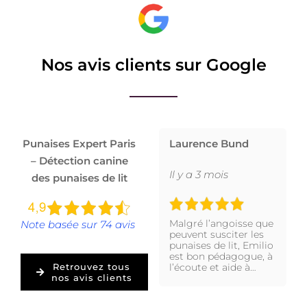
Nos avis clients sur Google
Punaises Expert Paris
Laurence Bund
– Détection canine
Il y a 3 mois
des punaises de lit
Malgré l’angoisse que
Note basée sur 74 avis
peuvent susciter les
punaises de lit, Emilio
est bon pédagogue, à
l’écoute et aide à…
Retrouvez tous
nos avis clients