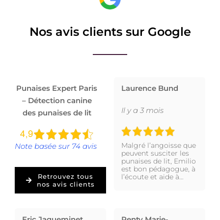
Nos avis clients sur Google
Punaises Expert Paris
Laurence Bund
– Détection canine
Il y a 3 mois
des punaises de lit
Malgré l’angoisse que
Note basée sur 74 avis
peuvent susciter les
punaises de lit, Emilio
est bon pédagogue, à
l’écoute et aide à…
Retrouvez tous
nos avis clients
Eric Jaqueminet
Renty Marie-