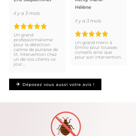
Hélène
Il y a 3 mois
Il y a 3 mois
Un grand
professionnalisme
Un grand merci à
pour la détection
Emilio pour tousses
canine de punaise de
conseils ainsi que
lit. Intervention chez
pour son intervention.
un de nos clients ce
jour….
Déposez vous aussi votre avis !