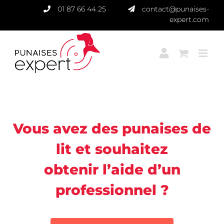
Passer
01 87 66 44 25
contact@punaises-
au
expert.com
contenu
Punaises Expert
Vous avez des punaises de
lit et souhaitez
obtenir l’aide d’un
professionnel ?