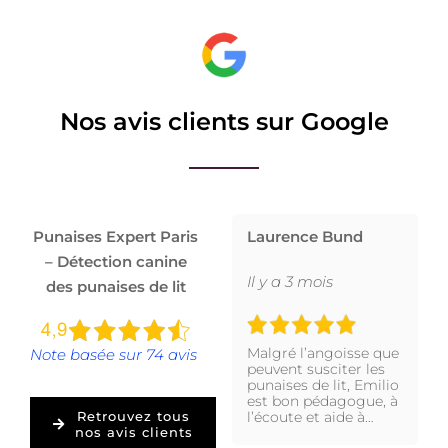
Nos avis clients sur Google
Punaises Expert Paris
Laurence Bund
– Détection canine
Il y a 3 mois
des punaises de lit
Malgré l’angoisse que
Note basée sur 74 avis
peuvent susciter les
punaises de lit, Emilio
est bon pédagogue, à
l’écoute et aide à…
Retrouvez tous
nos avis clients