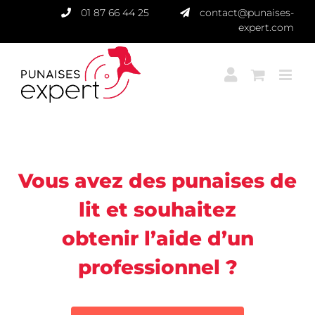
Passer
01 87 66 44 25
contact@punaises-
au
expert.com
contenu
Punaises Expert
Vous avez des punaises de
lit et souhaitez
obtenir l’aide d’un
professionnel ?