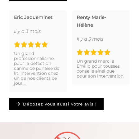
Eric Jaqueminet
Renty Marie-
Hélène
Il y a 3 mois
Il y a 3 mois
Un grand
professionnalisme
Un grand merci à
pour la détection
Emilio pour tousses
canine de punaise de
conseils ainsi que
lit. Intervention chez
pour son intervention.
un de nos clients ce
jour….
Déposez vous aussi votre avis !