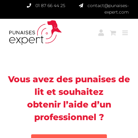
Passer
01 87 66 44 25
contact@punaises-
au
expert.com
contenu
Punaises Expert
Vous avez des punaises de
lit et souhaitez
obtenir l’aide d’un
professionnel ?