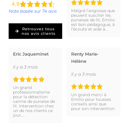
Malgré l’angoisse que
Note basée sur 74 avis
peuvent susciter les
punaises de lit, Emilio
est bon pédagogue, à
l’écoute et aide à…
Retrouvez tous
nos avis clients
Eric Jaqueminet
Renty Marie-
Hélène
Il y a 3 mois
Il y a 3 mois
Un grand
professionnalisme
Un grand merci à
pour la détection
Emilio pour tousses
canine de punaise de
conseils ainsi que
lit. Intervention chez
pour son intervention.
un de nos clients ce
jour….