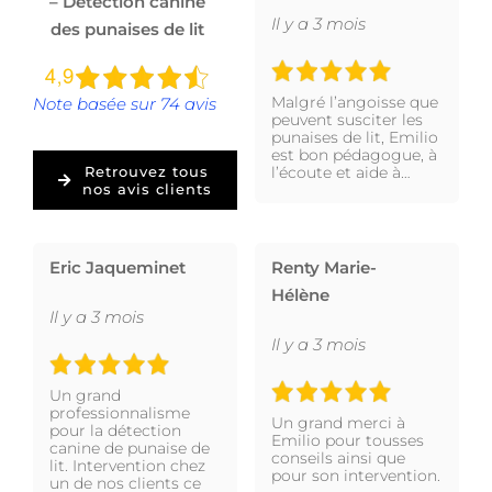
– Détection canine
Il y a 3 mois
des punaises de lit
Malgré l’angoisse que
Note basée sur 74 avis
peuvent susciter les
punaises de lit, Emilio
est bon pédagogue, à
l’écoute et aide à…
Retrouvez tous
nos avis clients
Eric Jaqueminet
Renty Marie-
Hélène
Il y a 3 mois
Il y a 3 mois
Un grand
professionnalisme
Un grand merci à
pour la détection
Emilio pour tousses
canine de punaise de
conseils ainsi que
lit. Intervention chez
pour son intervention.
un de nos clients ce