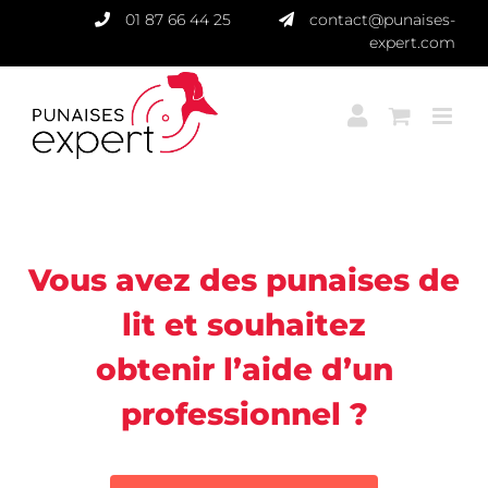
Passer
01 87 66 44 25
contact@punaises-
au
expert.com
contenu
Punaises Expert
Vous avez des punaises de
lit et souhaitez
obtenir l’aide d’un
professionnel ?