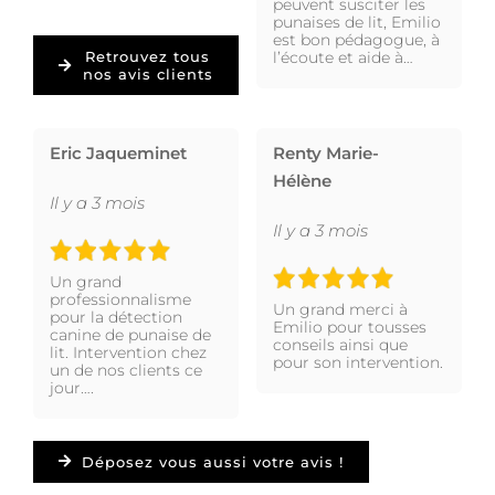
peuvent susciter les
punaises de lit, Emilio
est bon pédagogue, à
l’écoute et aide à…
Retrouvez tous
nos avis clients
Eric Jaqueminet
Renty Marie-
Hélène
Il y a 3 mois
Il y a 3 mois
Un grand
professionnalisme
Un grand merci à
pour la détection
Emilio pour tousses
canine de punaise de
conseils ainsi que
lit. Intervention chez
pour son intervention.
un de nos clients ce
jour….
Déposez vous aussi votre avis !