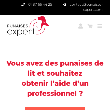
Passer
01 87 66 44 25
contact@punaises-
au
expert.com
contenu
Punaises Expert
Vous avez des punaises de
lit et souhaitez
obtenir l’aide d’un
professionnel ?