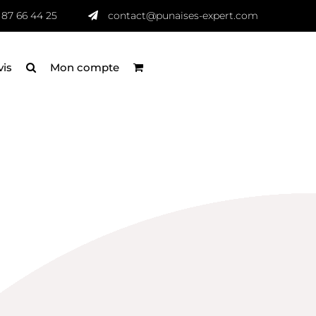
 87 66 44 25
contact@punaises-expert.com
vis
Mon compte