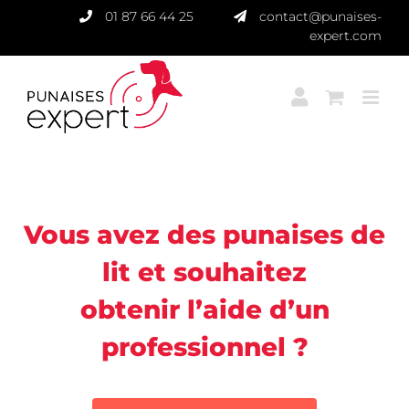
Passer
01 87 66 44 25
contact@punaises-
au
expert.com
contenu
Punaises Expert
Vous avez des punaises de
lit et souhaitez
obtenir l’aide d’un
professionnel ?