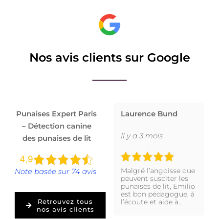
Nos avis clients sur Google
Punaises Expert Paris
Laurence Bund
– Détection canine
Il y a 3 mois
des punaises de lit
Malgré l’angoisse que
Note basée sur 74 avis
peuvent susciter les
punaises de lit, Emilio
est bon pédagogue, à
l’écoute et aide à…
Retrouvez tous
nos avis clients