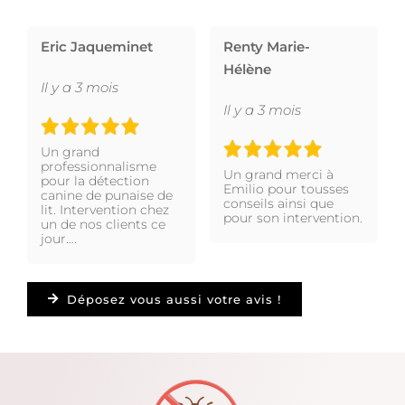
Eric Jaqueminet
Renty Marie-
Hélène
Il y a 3 mois
Il y a 3 mois
Un grand
professionnalisme
Un grand merci à
pour la détection
Emilio pour tousses
canine de punaise de
conseils ainsi que
lit. Intervention chez
pour son intervention.
un de nos clients ce
jour….
Déposez vous aussi votre avis !