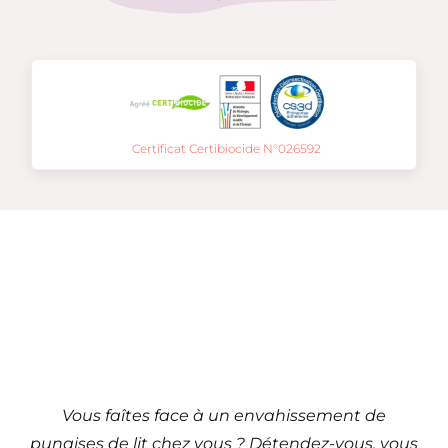
Certificat Certibiocide N°026592
Traitement de punaises
de lit à
Valenciennes – 59
(Hauts-de-France)
Vous faîtes face à un envahissement de
punaises de lit chez vous ? Détendez-vous, vous