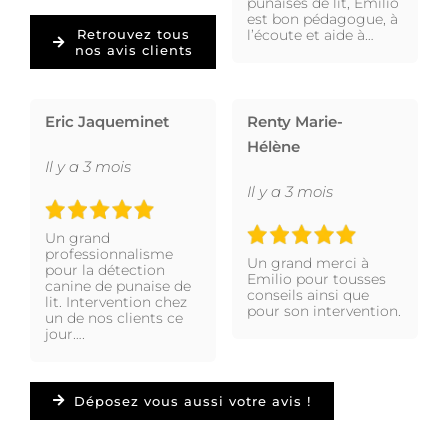
punaises de lit, Emilio
est bon pédagogue, à
l’écoute et aide à…
Retrouvez tous
nos avis clients
Eric Jaqueminet
Renty Marie-
Hélène
Il y a 3 mois
Il y a 3 mois
Un grand
professionnalisme
Un grand merci à
pour la détection
Emilio pour tousses
canine de punaise de
conseils ainsi que
lit. Intervention chez
pour son intervention.
un de nos clients ce
jour….
Déposez vous aussi votre avis !