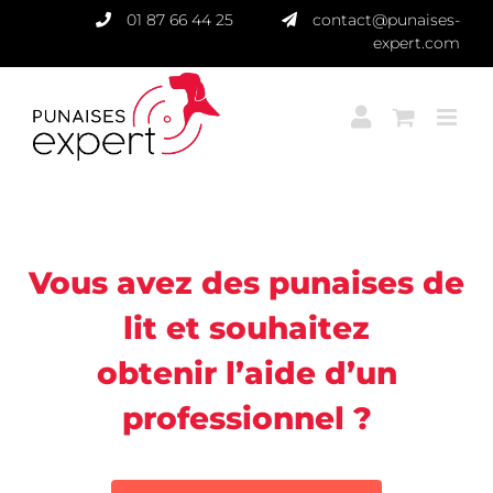
Passer
01 87 66 44 25
contact@punaises-
au
expert.com
contenu
Punaises Expert
Vous avez des punaises de
lit et souhaitez
obtenir l’aide d’un
professionnel ?