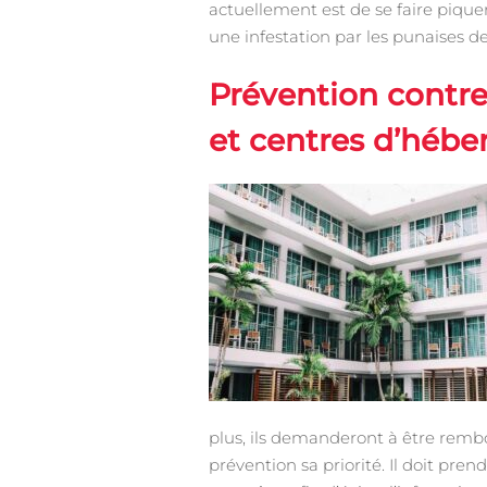
actuellement est de se faire piquer
une infestation par les punaises d
Prévention contre 
et centres d’héb
plus, ils demanderont à être rembo
prévention sa priorité. Il doit pre