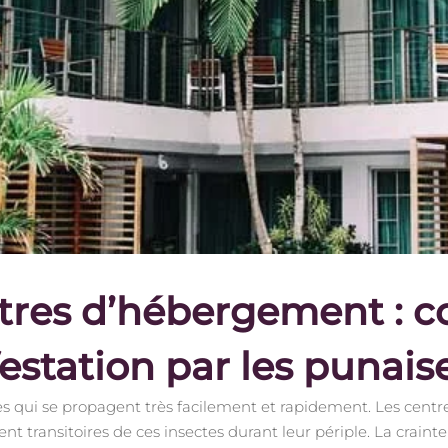
ntres d’hébergement :
estation par les punaise
tes qui se propagent très facilement et rapidement. Les cent
ent transitoires de ces insectes durant leur périple. La crain