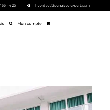
7 66 44 25
|
contact@punaises-expert.com
vis
Mon compte