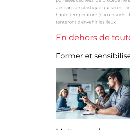
punaises cachées. Ce procédé ne suf
des sacs de plastique qui seront a
haute température (eau chaude). L
tenteront d’envahir les lieux.
En dehors de toute
Former et sensibilis