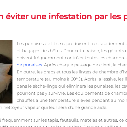
viter une infestation par les p
Les punaises de lit se reproduisent très rapidement
et bagages des hôtes. Pour cette raison, les gérants
doivent fréquemment contrôler toutes les chambre
de punaises
. Après chaque passage de client, la cham
En outre, les draps et tous les linges de chambre d’h
température (au moins à 60°C). Après la lessive, les 
dans le sèche-linge qui éliminera les punaises, les œu
pourront pas y survivre. Les équipements de chambr
chauffés à une température élevée pendant au moins
un nettoyeur vapeur qui leur sera d’une grande aide.
isé fréquemment sur les tapis, fauteuils, matelas et autres, ce