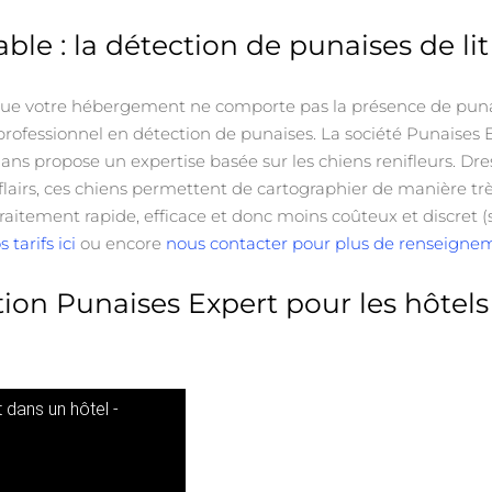
iable : la détection de punaises de li
que votre hébergement ne comporte pas la présence de punaise
 professionnel en détection de punaises. La société Punaises E
 ans propose un expertise basée sur les chiens renifleurs. D
rs flairs, ces chiens permettent de cartographier de manière tr
traitement rapide, efficace et donc moins coûteux et discret
s tarifs ici
ou encore
nous contacter pour plus de renseigne
ion Punaises Expert pour les hôtels
 dans un hôtel -