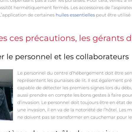
fit cependant pas à tuer les punaises. Pour cela, veillez à v
ussitôt hermétiquement fermés. Les accessoires de l’aspirateu
’application de certaines
huiles essentielles
peut être utilisé
s ces précautions, les gérants d
e
r le personnel et les collaborateurs
Le personnel du centre d’hébergement doit être sen
représentent les punaises de lit. Il est également préf
capable de détecter les premiers signes lors du débu
aussi prendre en compte les bons gestes à faire pour
d’invasion. Le personnel doit toujours être en état de
une invasion, il en va de la notoriété de l’hôtel. Le
ne doivent pas se transformer en cauchemar pour le