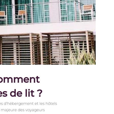
 comment
s de lit ?
res d’hébergement et les hôtels
te majeure des voyageurs