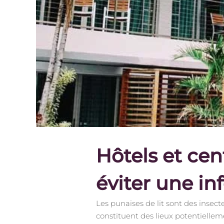
Hôtels et ce
éviter une inf
Les punaises de lit sont des insec
constituent des lieux potentiellem