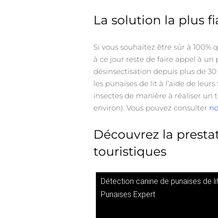
La solution la plus f
Si vous souhaitez être sûr à 100% 
à ce jour reste de faire appel à un
désinsectisation depuis plus de 30
les punaises de lit à l’aide de leu
insectes de manière à réaliser un 
environ). Vous pouvez consulter
no
Découvrez la prestat
touristiques
Détection canine de punaises de lit
Punaises Expert