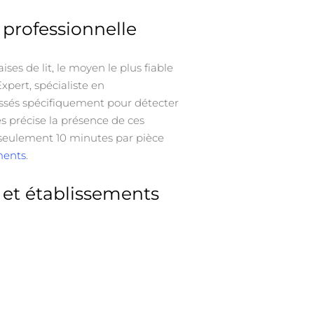
t professionnelle
s de lit, le moyen le plus fiable
xpert, spécialiste en
ressés spécifiquement pour détecter
ès précise la présence de ces
 (seulement 10 minutes par pièce
ments
.
 et établissements