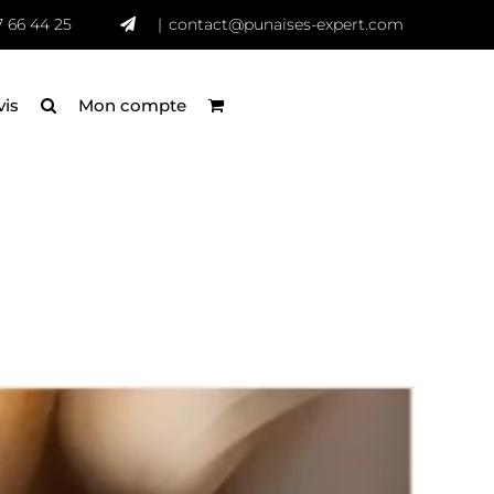
7 66 44 25
|
contact@punaises-expert.com
vis
Mon compte