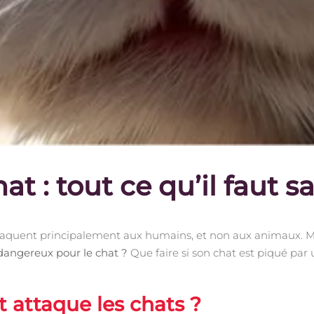
at : tout ce qu’il faut s
attaquent principalement aux humains, et non aux animaux. Mai
dangereux pour le chat ?
Que faire si son chat est piqué par 
t attaque les chats ?