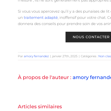
mesure ; ils ne sont généralement pas appropriés 
Si vous vous apercevez qu’il y a des punaises de li
un
traitement adapté
, inoffensif pour votre chat. 
donnera des conseils pour prendre soin de vos ani
Par
amory fernandez
|
janvier 27th, 2025
|
Catégories :
Non cla
À propos de l'auteur :
amory fernand
Articles similaires