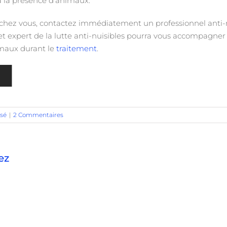
à la présence d’animaux.
t chez vous, contactez immédiatement un professionnel anti-nu
Cet expert de la lutte anti-nuisibles pourra vous accompagner d
maux durant le
traitement
.
NOUS CONTACTER
ssé
|
2 Commentaires
ez