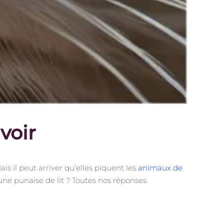
avoir
s il peut arriver qu’elles piquent les
animaux de
une punaise de lit ? Toutes nos réponses.