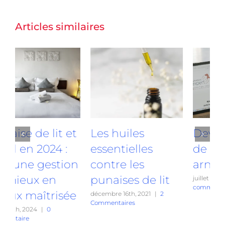
Articles similaires
t
Les huiles
Devis punaises
essentielles
de lit : évitez les
n
contre les
arnaques !
punaises de lit
juillet 7th, 2025
|
0
commentaire
e
f
décembre 16th, 2021
|
2
Commentaires
a
c