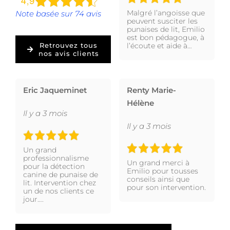
Malgré l’angoisse que
Note basée sur 74 avis
peuvent susciter les
punaises de lit, Emilio
est bon pédagogue, à
l’écoute et aide à…
Retrouvez tous
nos avis clients
Eric Jaqueminet
Renty Marie-
Hélène
Il y a 3 mois
Il y a 3 mois
Un grand
professionnalisme
Un grand merci à
pour la détection
Emilio pour tousses
canine de punaise de
conseils ainsi que
lit. Intervention chez
pour son intervention.
un de nos clients ce
jour….