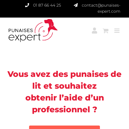
Passer
01 87 66 44 25
contact@punaises-
au
expert.com
contenu
Punaises Expert
Vous avez des punaises de
lit et souhaitez
obtenir l’aide d’un
professionnel ?