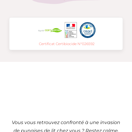
Certificat Certibiocide N°026592
Traitement de punaises
de lit à
Montpellier – 34
(Occitanie)
Vous vous retrouvez confronté à une invasion
de punaises de lit chez vous ? Restez calme,