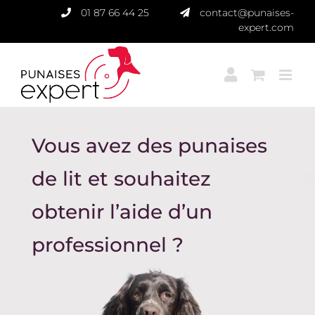
Passer
01 87 66 44 25
contact@punaises-
au
expert.com
contenu
Vous avez des punaises
de lit et souhaitez
obtenir l’aide d’un
professionnel ?