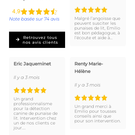
Malgré l’angoisse que
Note basée sur 74 avis
peuvent susciter les
punaises de lit, Emilio
est bon pédagogue, à
l’écoute et aide à…
Retrouvez tous
nos avis clients
Eric Jaqueminet
Renty Marie-
Hélène
Il y a 3 mois
Il y a 3 mois
Un grand
professionnalisme
Un grand merci à
pour la détection
Emilio pour tousses
canine de punaise de
conseils ainsi que
lit. Intervention chez
pour son intervention.
un de nos clients ce
jour….