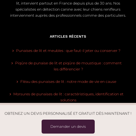
lit, intervient partout en France depuis plus de 30 ans. Nos
spécialistes en détection canine avec leur chiens renifleurs
interviennent auprès des professionnels comme des particuliers.
ARTICLES RÉCENTS
Punaises de lit et meubles : que faut-il jeter ou conserver ?
Piqûre de punaise de lit et piqûre de moustique : comment
les différencier ?
Fléau des punaises de lit : notre mode de vie en cause
Morsures de punaises de lit : caractéristiques, identification et
solutions
Qui paie le traitement des punaises de lit ?
OBTENEZ UN DEVIS PERSONNALISÉ ET GRATUIT DÈS MAINTENANT !
Demander un devis