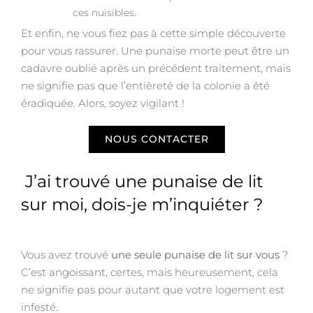
ces nuisibles.
Et enfin, ne vous fiez pas à cette simple découverte
pour vous rassurer. Une punaise morte peut être un
cadavre oublié après un précédent traitement, mais
ne signifie pas que l’entièreté de la colonie a été
éradiquée. Alors, soyez vigilant !
NOUS CONTACTER
J’ai trouvé une punaise de lit
sur moi, dois-je m’inquiéter ?
Vous avez trouvé
une seule punaise de lit sur vous
?
C’est angoissant, certes, mais heureusement, cela
ne signifie pas pour autant que votre logement est
infesté.