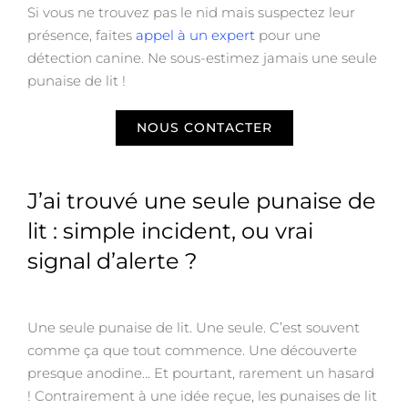
Si vous ne trouvez pas le nid mais suspectez leur
présence, faites
appel à un expert
pour une
détection canine. Ne sous-estimez jamais une seule
punaise de lit !
NOUS CONTACTER
J’ai trouvé une seule punaise de
lit : simple incident, ou vrai
signal d’alerte ?
Une seule punaise de lit. Une seule. C’est souvent
comme ça que tout commence. Une découverte
presque anodine… Et pourtant, rarement un hasard
! Contrairement à une idée reçue, les punaises de lit