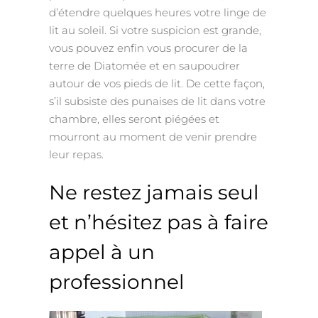
d’étendre quelques heures votre linge de
lit au soleil. Si votre suspicion est grande,
vous pouvez enfin vous procurer de la
terre de Diatomée et en saupoudrer
autour de vos pieds de lit. De cette façon,
s’il subsiste des punaises de lit dans votre
chambre, elles seront piégées et
mourront au moment de venir prendre
leur repas.
Ne restez jamais seul
et n’hésitez pas à faire
appel à un
professionnel