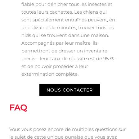
fiable pour dénicher tous les insectes et
toutes leurs cachettes. Les chiens qui
sont spécialement entraînés peuvent, en
une dizaine de minutes, trouver tous les
nids qui se trouvent dans une maison.
Accompagnés par leur maître, ils
permettront de dresser un inventaire
précis – leur taux de réussite est de 95 % –
et de pouvoir procéder à leur
extermination complète.
NOUS CONTACTER
FAQ
Vous vous posez encore de multiples questions sur
le sujet de cette unique punaise que vous avez