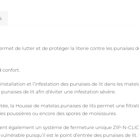
s
et de lutter et de protéger la literie contre les punaises de 
 confort.
nstallation et l’infestation des punaises de lit dans les matel
unaises de lit afin d’éviter une infestation sévère.
e, la Housse de matelas punaises de lits permet une filtrat
des poussières ou encore des spores de moisissures.
èdent également un système de fermeture unique ZIP-N-CLI
us vulnérable puisqu’il est le point d’entrée des punaises de l