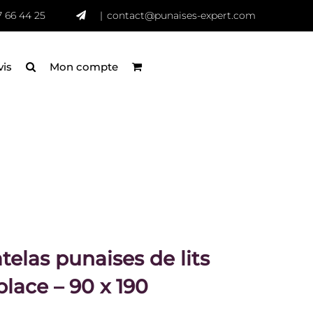
7 66 44 25
|
contact@punaises-expert.com
vis
Mon compte
elas punaises de lits
place – 90 x 190