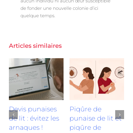
aucun individu ni aucun œuf susceptible
de fonder une nouvelle colonie d’ici
quelque temps.
Articles similaires
r
Devis punaises
Piqûre de
de lit : évitez les
punaise de lit et
p
arnaques !
piqûre de