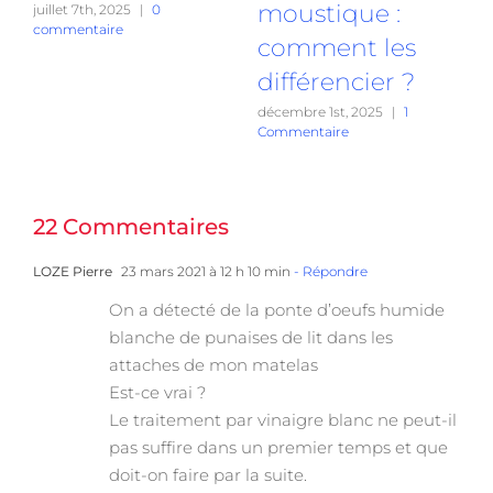
moustique :
juillet 7th, 2025
|
0
commentaire
comment les
différencier ?
o
c
décembre 1st, 2025
|
1
Commentaire
22 Commentaires
LOZE Pierre
23 mars 2021 à 12 h 10 min
- Répondre
On a détecté de la ponte d’oeufs humide
blanche de punaises de lit dans les
attaches de mon matelas
Est-ce vrai ?
Le traitement par vinaigre blanc ne peut-il
pas suffire dans un premier temps et que
doit-on faire par la suite.